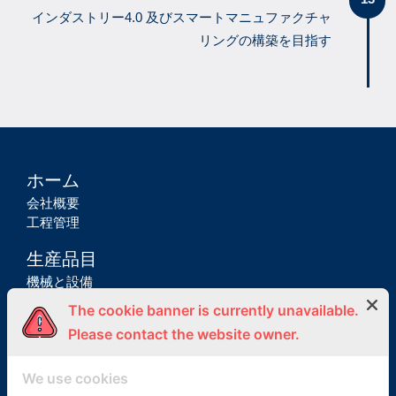
インダストリー4.0 及びスマートマニュファクチャ
リングの構築を目指す
ホーム
会社概要
工程管理
生産品目
機械と設備
原材料
The cookie banner is currently unavailable.
製品
Please contact the website owner.
品質管理
We use cookies
品質マネージメントシステム