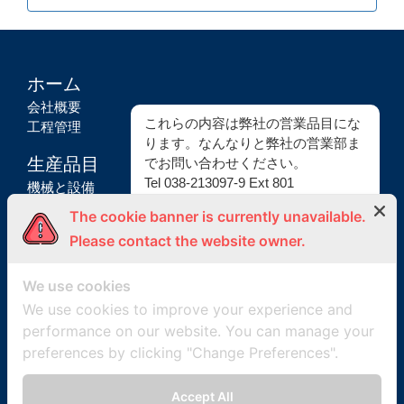
ホーム
会社概要
これらの内容は弊社の営業品目にな
工程管理
ります。なんなりと弊社の営業部ま
生産品目
でお問い合わせください。
Tel 038-213097-9 Ext 801
機械と設備
原材料
The cookie banner is currently unavailable.
製品
Please contact the website owner.
品質管理
We use cookies
品質マネージメントシステム
品質管理用設備
We use cookies to improve your experience and
performance on our website. You can manage your
ご連絡先
preferences by clicking "Change Preferences".
Amata City Chonburi
700/151 Moo 1, Bankao,
Accept All