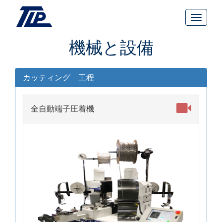
機械と設備
カッティング 工程
全自動端子圧着機